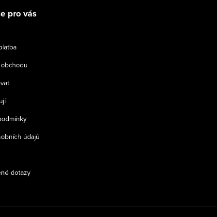
e pro vás
platba
 obchodu
vat
jí
podmínky
obních údajů
ené dotazy