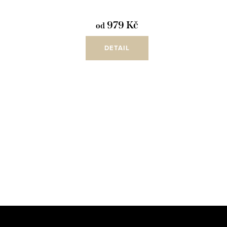
979 Kč
od
DETAIL
Z