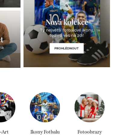
-Art
Ikony Fotbalu
Fotoobrazy