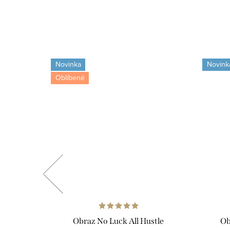
Novinka
Novink
Oblíbené
irl
Obraz No Luck All Hustle
Ob