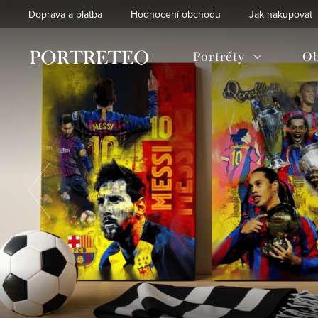
Přejít
Doprava a platba
Hodnocení obchodu
Jak nakupovat
na
obsah
Portréty
Ob
Předchozí