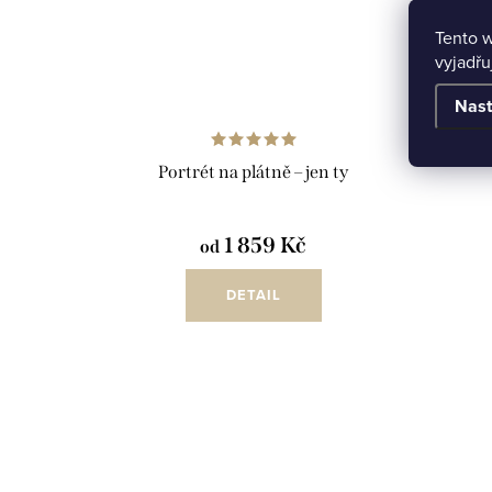
Tento 
vyjadřu
Nast
Portrét na plátně – jen ty
1 859 Kč
od
DETAIL