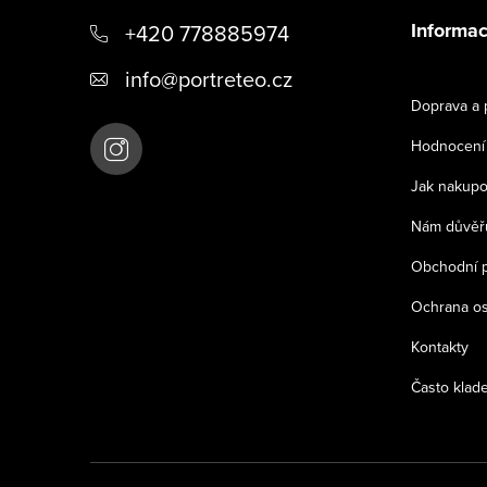
á
Informac
+420 778885974
p
info
@
portreteo.cz
a
Doprava a 
t
Hodnocení
í
Jak nakupo
Nám důvěřu
Obchodní 
Ochrana os
Kontakty
Často klad