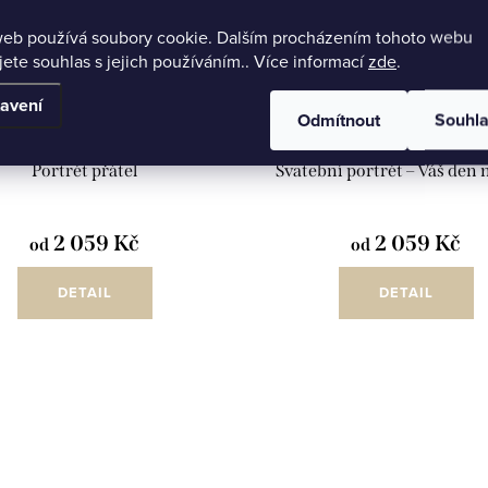
web používá soubory cookie. Dalším procházením tohoto webu
jete souhlas s jejich používáním.. Více informací
zde
.
avení
Odmítnout
Souhl
Portrét přátel
Svatební portrét – Váš den
2 059 Kč
2 059 Kč
od
od
DETAIL
DETAIL