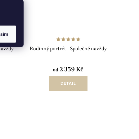
asím
 navždy
Rodinný portrét – Společně navždy
2 359 Kč
od
DETAIL