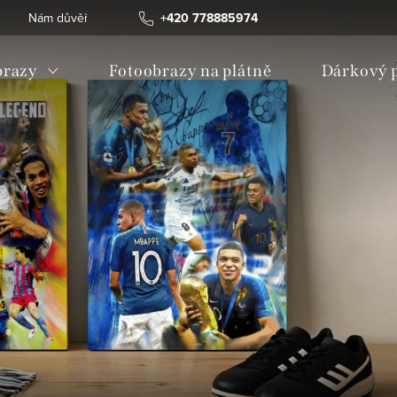
Nám důvěřují
Obchodní podmínky
+420 778885974
Ochrana osobních ú
razy
Fotoobrazy na plátně
Dárkový 