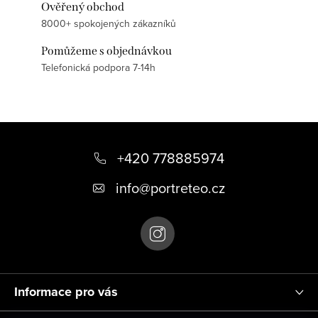
Ověřený obchod
8000+ spokojených zákazníků
Pomůžeme s objednávkou
Telefonická podpora 7-14h
Z
á
+420 778885974
p
info
@
portreteo.cz
a
t
í
Informace pro vás