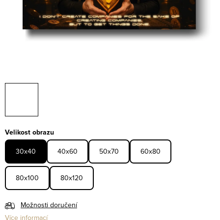
Velikost obrazu
30x40
40x60
50x70
60x80
80x100
80x120
Možnosti doručení
Více informací