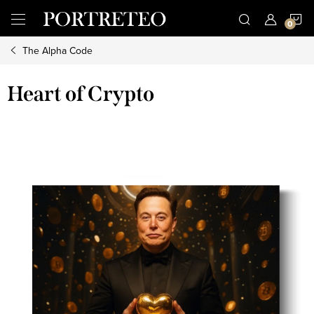
Přejít
N
na
obsah
The Alpha Code
K
Heart of Crypto