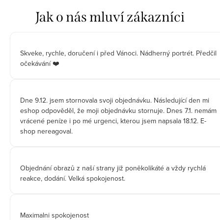
Skveke, rychle, doručení i před Vánoci. Nádherný portrét. Předčil
očekávání ❤️
Dne 9.12. jsem stornovala svoji objednávku. Následující den mi
eshop odpověděl, že moji objednávku stornuje. Dnes 7.1. nemám
vrácené peníze i po mé urgenci, kterou jsem napsala 18.12. E-
shop nereagoval.
Objednání obrazů z naší strany již poněkolikáté a vždy rychlá
reakce, dodání. Velká spokojenost.
Maximalni spokojenost