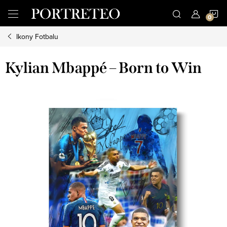
Přejít
N
na
obsah
Ikony Fotbalu
K
Kylian Mbappé – Born to Win