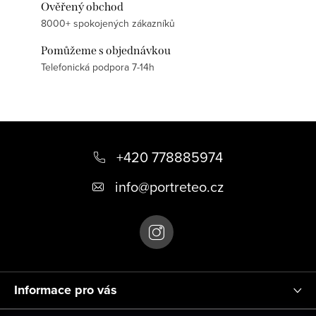
Ověřený obchod
8000+ spokojených zákazníků
Pomůžeme s objednávkou
Telefonická podpora 7-14h
Z
á
+420 778885974
p
info
@
portreteo.cz
a
t
í
Informace pro vás