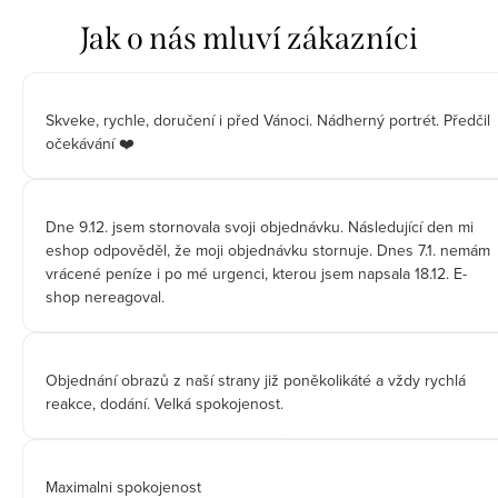
Skveke, rychle, doručení i před Vánoci. Nádherný portrét. Předčil
očekávání ❤️
Dne 9.12. jsem stornovala svoji objednávku. Následující den mi
eshop odpověděl, že moji objednávku stornuje. Dnes 7.1. nemám
vrácené peníze i po mé urgenci, kterou jsem napsala 18.12. E-
shop nereagoval.
Objednání obrazů z naší strany již poněkolikáté a vždy rychlá
reakce, dodání. Velká spokojenost.
Maximalni spokojenost