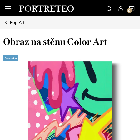
Přejít
N
na
obsah
Pop-Art
K
Obraz na stěnu Color Art
Novinka