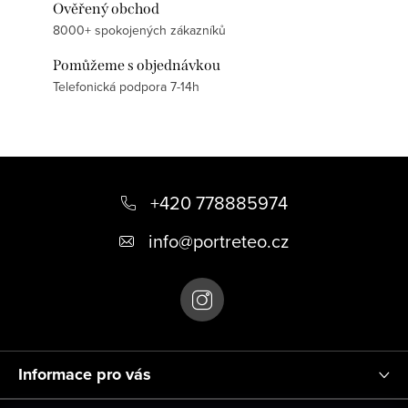
Ověřený obchod
8000+ spokojených zákazníků
Pomůžeme s objednávkou
Telefonická podpora 7-14h
Z
á
+420 778885974
p
info
@
portreteo.cz
a
t
í
Informace pro vás