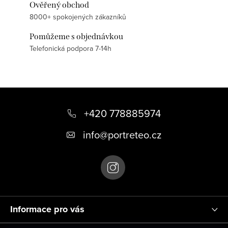
Ověřený obchod
8000+ spokojených zákazníků
Pomůžeme s objednávkou
Telefonická podpora 7-14h
Z
á
+420 778885974
p
info
@
portreteo.cz
a
t
í
Informace pro vás