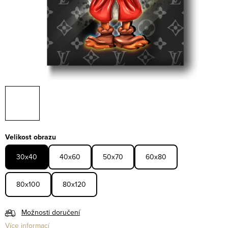
Velikost obrazu
30x40
40x60
50x70
60x80
80x100
80x120
Možnosti doručení
Více informací