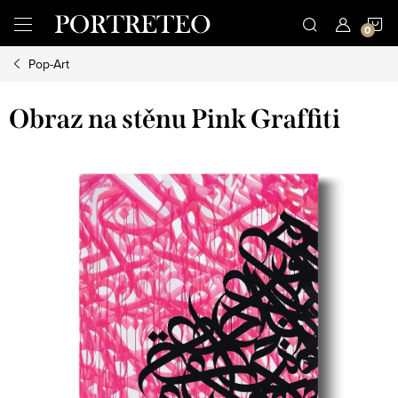
Přejít
N
na
obsah
Pop-Art
K
Obraz na stěnu Pink Graffiti