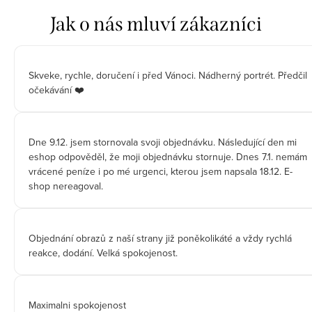
Skveke, rychle, doručení i před Vánoci. Nádherný portrét. Předčil
očekávání ❤️
Dne 9.12. jsem stornovala svoji objednávku. Následující den mi
eshop odpověděl, že moji objednávku stornuje. Dnes 7.1. nemám
vrácené peníze i po mé urgenci, kterou jsem napsala 18.12. E-
shop nereagoval.
Objednání obrazů z naší strany již poněkolikáté a vždy rychlá
reakce, dodání. Velká spokojenost.
Maximalni spokojenost