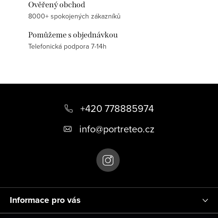
Ověřený obchod
8000+ spokojených zákazníků
Pomůžeme s objednávkou
Telefonická podpora 7-14h
Z
á
+420 778885974
p
info
@
portreteo.cz
a
t
í
Informace pro vás