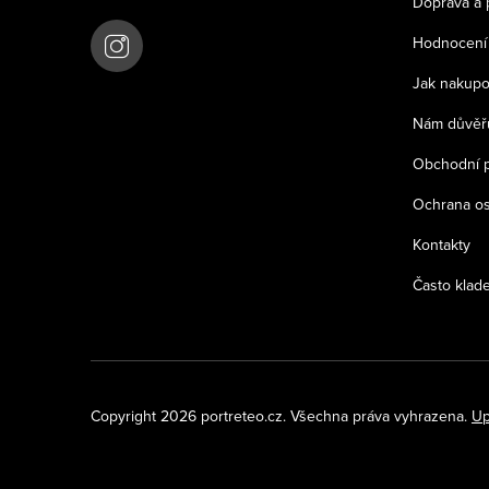
Doprava a 
t
Hodnocení
í
Jak nakupo
Nám důvěřu
Obchodní 
Ochrana os
Kontakty
Často klad
Copyright 2026
portreteo.cz
. Všechna práva vyhrazena.
Up