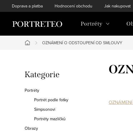
Přejít
Doprava a platba
Hodnocení obchodu
Jak nakupovat
na
obsah
Portréty
Ob
OZNÁMENÍ O ODSTOUPENÍ OD SMLOUVY
Domů
P
OZN
Přeskočit
Kategorie
o
kategorie
s
Portréty
t
Portrét podle fotky
OZNÁMENÍ 
Simpsonovi
r
Portréty mazlíčků
a
Obrazy