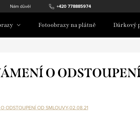
Nám důvěřují
Obchodní podmínky
+420 778885974
Ochrana osobních ú
razy
Fotoobrazy na plátně
Dárkový 
ÁMENÍ O ODSTOUPEN
O ODSTOUPENÍ OD SMLOUVY-02.08.21