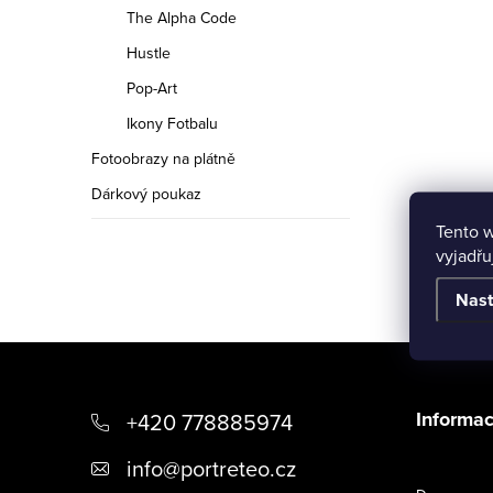
n
The Alpha Code
n
Hustle
í
Pop-Art
Ikony Fotbalu
p
Fotoobrazy na plátně
a
Dárkový poukaz
n
Tento 
vyjadřu
e
Nast
l
Z
á
Informac
+420 778885974
p
info
@
portreteo.cz
a