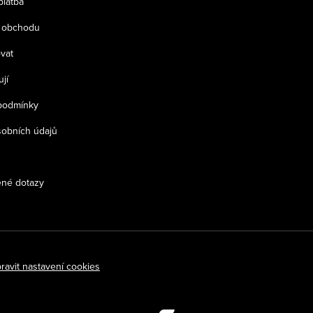
platba
 obchodu
vat
jí
podmínky
obních údajů
ené dotazy
ravit nastavení cookies