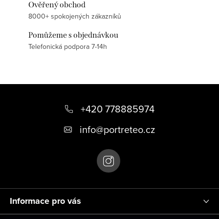
Ověřený obchod
8000+ spokojených zákazníků
Pomůžeme s objednávkou
Telefonická podpora 7-14h
Z
á
+420 778885974
p
info
@
portreteo.cz
a
t
í
Informace pro vás