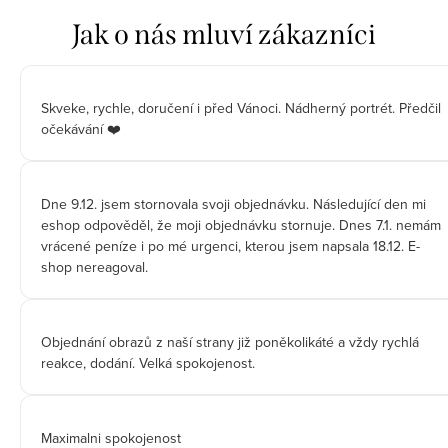
Skveke, rychle, doručení i před Vánoci. Nádherný portrét. Předčil
očekávání ❤️
Dne 9.12. jsem stornovala svoji objednávku. Následující den mi
eshop odpověděl, že moji objednávku stornuje. Dnes 7.1. nemám
vrácené peníze i po mé urgenci, kterou jsem napsala 18.12. E-
shop nereagoval.
Objednání obrazů z naší strany již poněkolikáté a vždy rychlá
reakce, dodání. Velká spokojenost.
Maximalni spokojenost