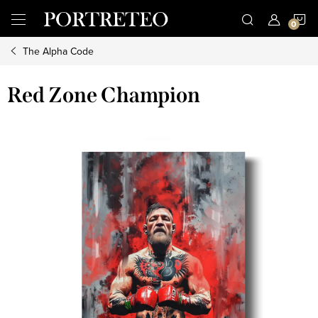
Přejít
N
na
obsah
The Alpha Code
K
Red Zone Champion