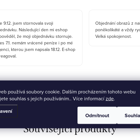
 9.12. jsem stornovala svoji
Objednání obrazů z naší
jednávku. Následující den mi eshop
poněkolikáté a vždy ry
ověděl, že moji objednávku stornuje.
Velká spokojenost.
es 7.1. nemám vrácené peníze i po mé
enci, kterou jsem napsala 18.12. E-shop
reagoval.
web používá soubory cookie. Dalším procházením tohoto webu
jete souhlas s jejich používáním.. Více informací
zde
.
avení
Odmítnout
Souhl
Související produkty