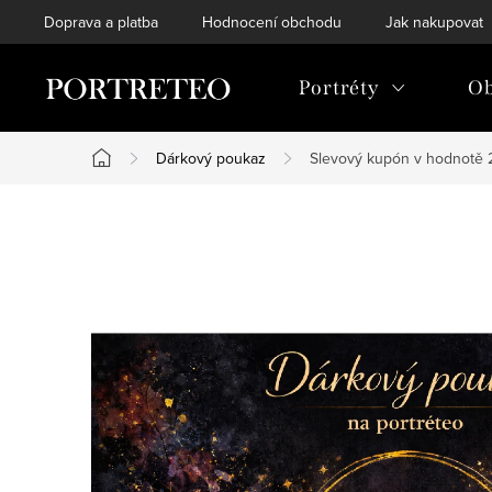
Přejít
Doprava a platba
Hodnocení obchodu
Jak nakupovat
na
obsah
Portréty
Ob
Dárkový poukaz
Slevový kupón v hodnotě 
Domů