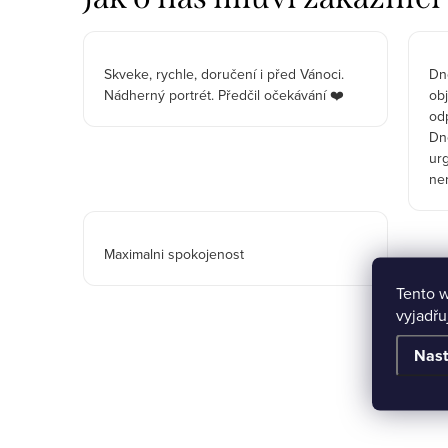
Skveke, rychle, doručení i před Vánoci.
Dne
Nádherný portrét. Předčil očekávání ❤️
ob
odp
Dn
urg
ne
Maximalni spokojenost
Tento 
vyjadřu
Nast