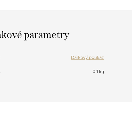
kové parametry
:
Dárkový poukaz
:
0.1 kg