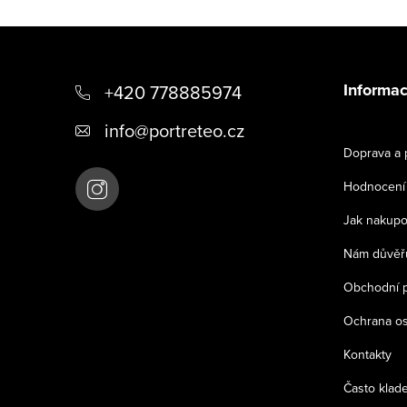
Z
á
Informac
+420 778885974
p
info
@
portreteo.cz
a
Doprava a 
t
Hodnocení
í
Jak nakupo
Nám důvěřu
Obchodní 
Ochrana os
Kontakty
Často klad