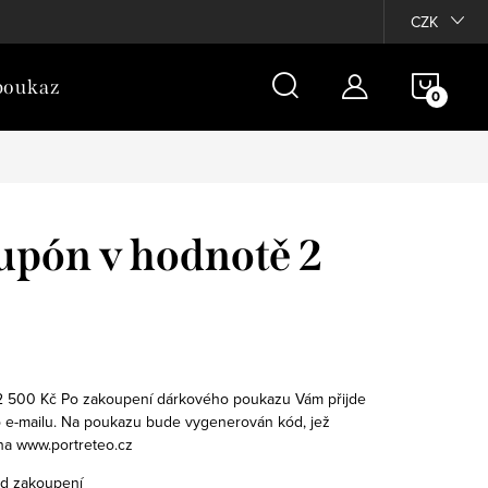
dajů
Kontakty
Často kladené dotazy
CZK
NÁKU
poukaz
KOŠÍ
upón v hodnotě 2
2 500 Kč
Po zakoupení dárkového poukazu Vám přijde
o e-mailu. Na poukazu bude vygenerován kód, jež
na www.portreteo.cz
od zakoupení