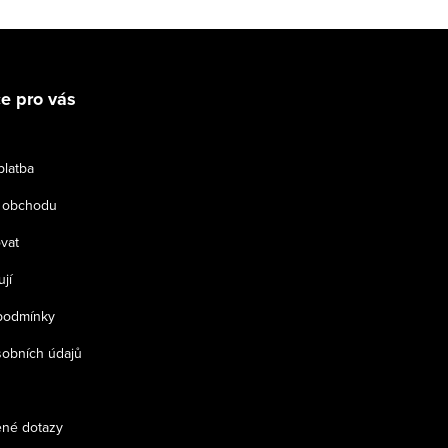
e pro vás
platba
 obchodu
vat
jí
podmínky
obních údajů
ené dotazy