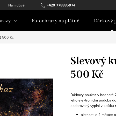
Nám důvěřují
Obchodní podmínky
+420 778885974
Ochrana osobních ú
razy
Fotoobrazy na plátně
Dárkový 
2 500 Kč
Slevový k
500 Kč
Dárkový poukaz v hodnotě 
jeho elektronická podoba d
obdarovaný vyplní v košíku 
platnost je 4 měsíce 