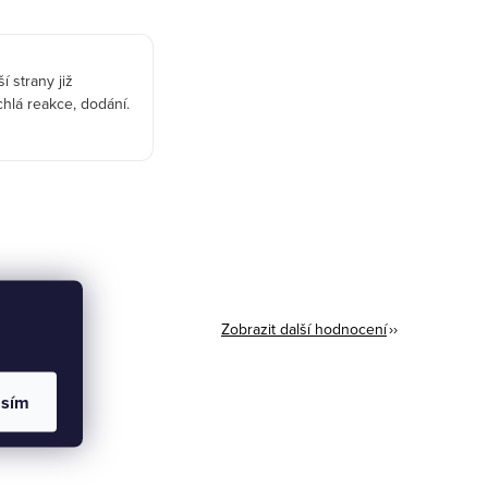
 strany již
chlá reakce, dodání.
Zobrazit další hodnocení
asím