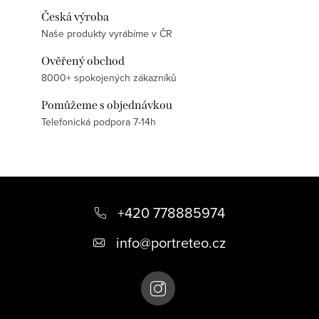
Česká výroba
Naše produkty vyrábíme v ČR
Ověřený obchod
8000+ spokojených zákazníků
Pomůžeme s objednávkou
Telefonická podpora 7-14h
Z
á
+420 778885974
p
info
@
portreteo.cz
a
t
í