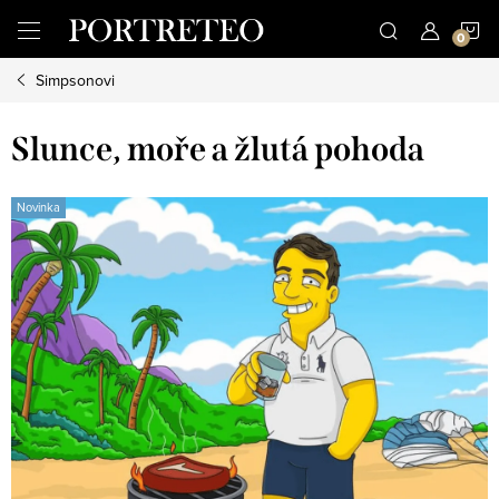
Přejít
N
na
obsah
Simpsonovi
K
Slunce, moře a žlutá pohoda
Novinka