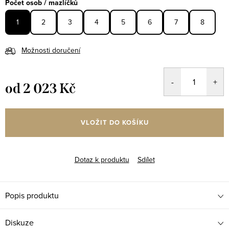
Počet osob / mazlíčků
1
2
3
4
5
6
7
8
Možnosti doručení
od
2 023 Kč
Měrná
cena:
VLOŽIT DO KOŠÍKU
Dotaz k produktu
Sdílet
Popis produktu
Diskuze