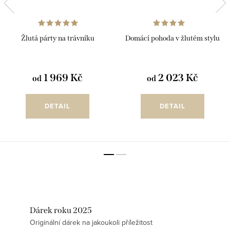
Žlutá párty na trávníku
Domácí pohoda v žlutém stylu
1 969 Kč
2 023 Kč
od
od
DETAIL
DETAIL
Dárek roku 2025
Originální dárek na jakoukoli příležitost