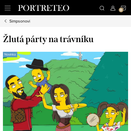
Přejít
N
na
obsah
Simpsonovi
K
Žlutá párty na trávníku
Novinka