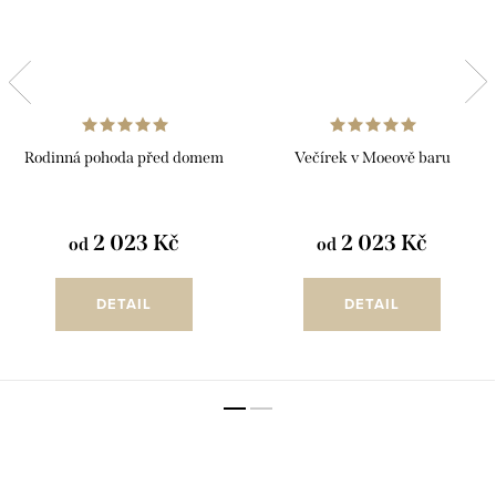
Rodinná pohoda před domem
Večírek v Moeově baru
2 023 Kč
2 023 Kč
od
od
DETAIL
DETAIL