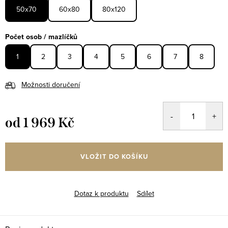
50x70
60x80
80x120
Počet osob / mazlíčků
1
2
3
4
5
6
7
8
Možnosti doručení
od
1 969 Kč
Měrná
cena:
VLOŽIT DO KOŠÍKU
Dotaz k produktu
Sdílet