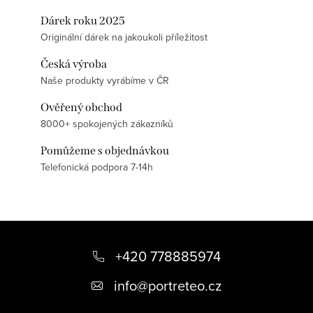
Dárek roku 2025
Originální dárek na jakoukoli příležitost
Česká výroba
Naše produkty vyrábíme v ČR
Ověřený obchod
8000+ spokojených zákazníků
Pomůžeme s objednávkou
Telefonická podpora 7-14h
Z
á
+420 778885974
p
info
@
portreteo.cz
a